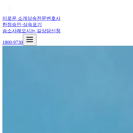
이로운 소개
상속전문변호사
한정승인·상속포기
승소사례
오시는 길
상담신청
1800-9730