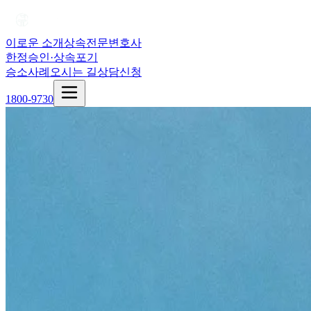
이로운 소개
상속전문변호사
한정승인·상속포기
승소사례
오시는 길
상담신청
1800-9730