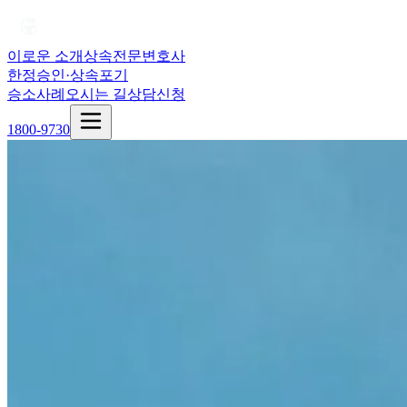
이로운 소개
상속전문변호사
한정승인·상속포기
승소사례
오시는 길
상담신청
1800-9730