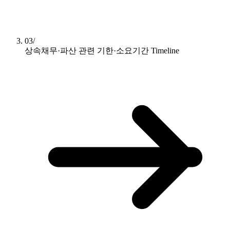
03/
상속채무·파산 관련 기한·소요기간
Timeline