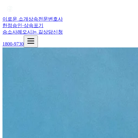
이로운 소개
상속전문변호사
한정승인·상속포기
승소사례
오시는 길
상담신청
1800-9730