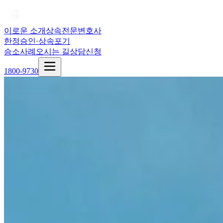
이로운 소개
상속전문변호사
한정승인·상속포기
승소사례
오시는 길
상담신청
1800-9730