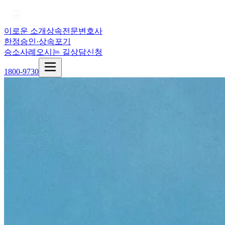
이로운 소개
상속전문변호사
한정승인·상속포기
승소사례
오시는 길
상담신청
1800-9730