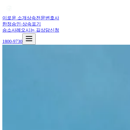
이로운 소개
상속전문변호사
한정승인·상속포기
승소사례
오시는 길
상담신청
1800-9730