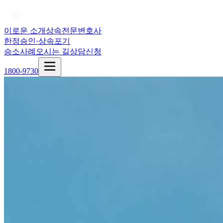
이로운 소개
상속전문변호사
한정승인·상속포기
승소사례
오시는 길
상담신청
1800-9730