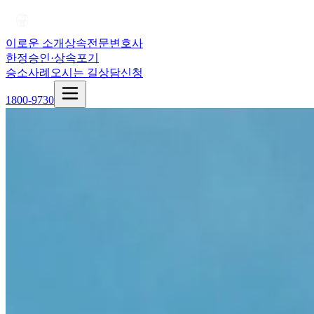
이로운 소개
상속전문변호사
한정승인·상속포기
승소사례
오시는 길
상담신청
1800-9730