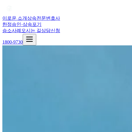
이로운 소개
상속전문변호사
한정승인·상속포기
승소사례
오시는 길
상담신청
1800-9730