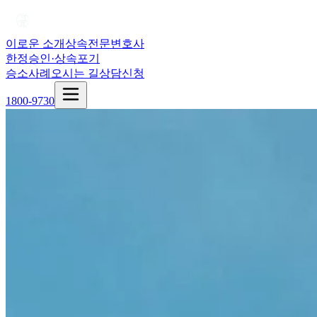
이로운 소개
상속전문변호사
한정승인·상속포기
승소사례
오시는 길
상담신청
1800-9730