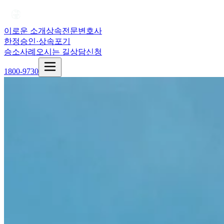
이로운 소개
상속전문변호사
한정승인·상속포기
승소사례
오시는 길
상담신청
1800-9730