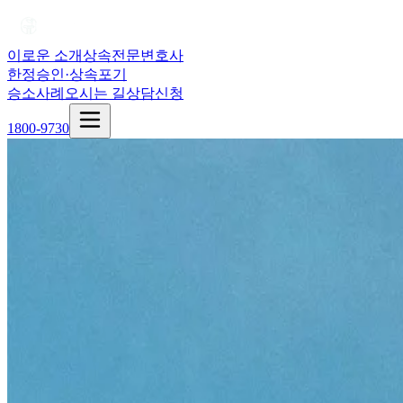
이로운 소개
상속전문변호사
한정승인·상속포기
승소사례
오시는 길
상담신청
1800-9730