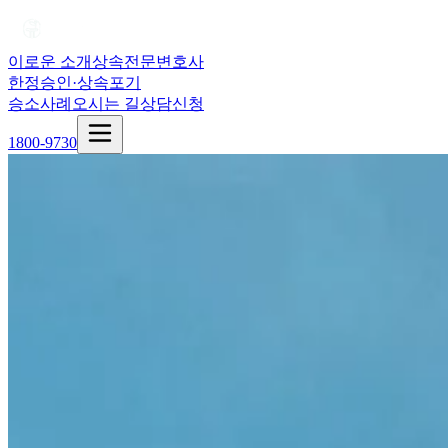
이로운 소개
상속전문변호사
한정승인·상속포기
승소사례
오시는 길
상담신청
1800-9730