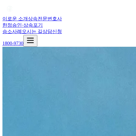
이로운 소개
상속전문변호사
한정승인·상속포기
승소사례
오시는 길
상담신청
1800-9730