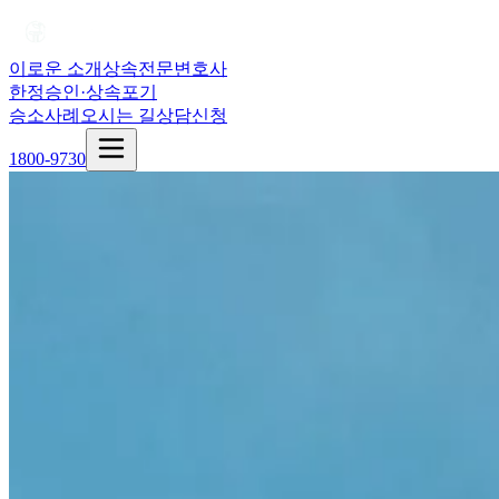
이로운 소개
상속전문변호사
한정승인·상속포기
승소사례
오시는 길
상담신청
1800-9730