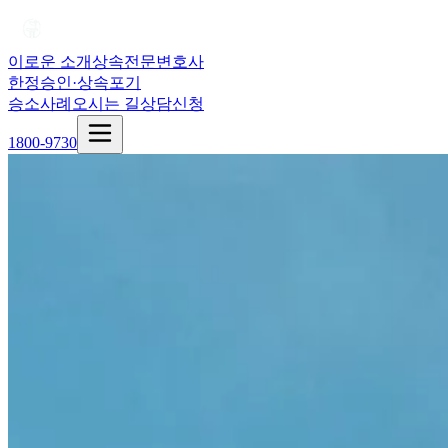
이로운 소개
상속전문변호사
한정승인·상속포기
승소사례
오시는 길
상담신청
1800-9730