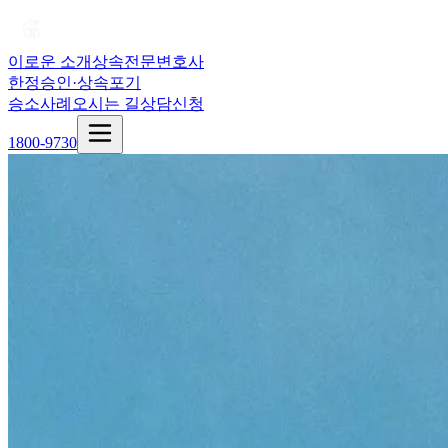
이로운 소개
상속전문변호사
한정승인·상속포기
승소사례
오시는 길
상담신청
1800-9730