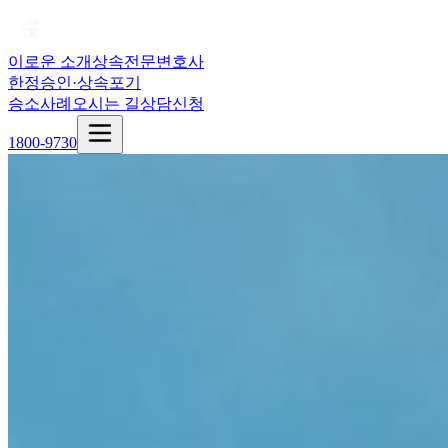
이로운 소개
상속전문변호사
한정승인·상속포기
승소사례
오시는 길
상담신청
1800-9730