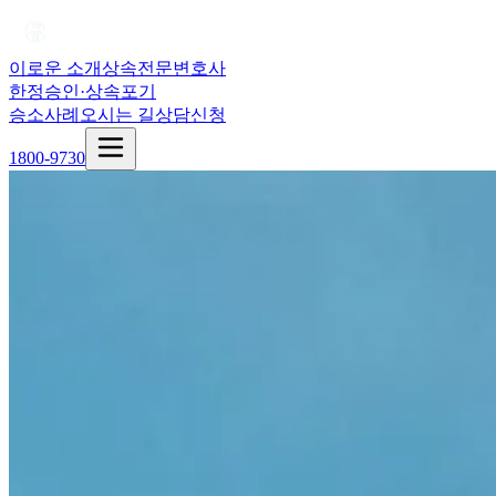
이로운 소개
상속전문변호사
한정승인·상속포기
승소사례
오시는 길
상담신청
1800-9730