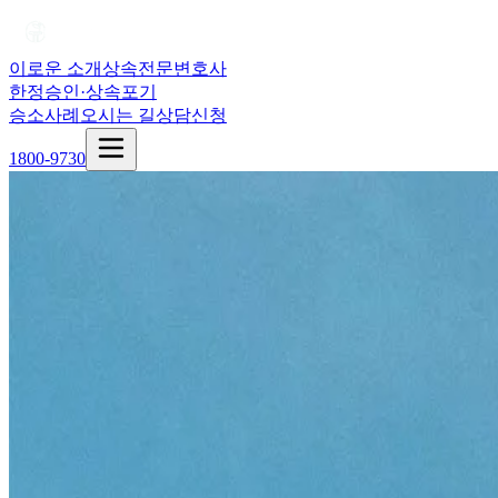
이로운 소개
상속전문변호사
한정승인·상속포기
승소사례
오시는 길
상담신청
1800-9730