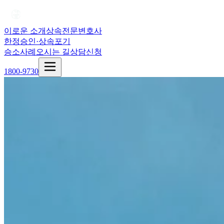
이로운 소개
상속전문변호사
한정승인·상속포기
승소사례
오시는 길
상담신청
1800-9730