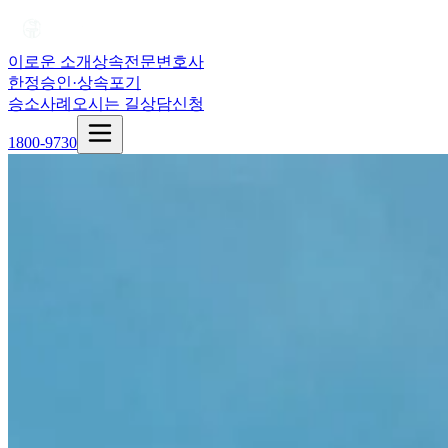
이로운 소개
상속전문변호사
한정승인·상속포기
승소사례
오시는 길
상담신청
1800-9730