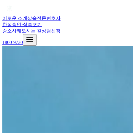
이로운 소개
상속전문변호사
한정승인·상속포기
승소사례
오시는 길
상담신청
1800-9730