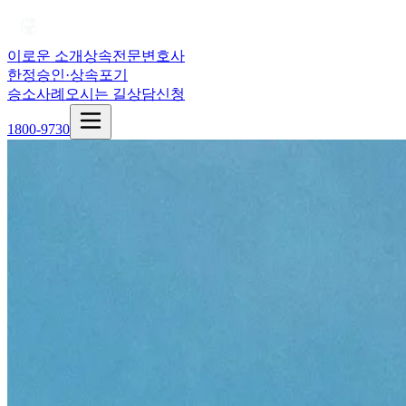
이로운 소개
상속전문변호사
한정승인·상속포기
승소사례
오시는 길
상담신청
1800-9730