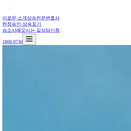
이로운 소개
상속전문변호사
한정승인·상속포기
승소사례
오시는 길
상담신청
1800-9730