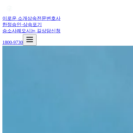
이로운 소개
상속전문변호사
한정승인·상속포기
승소사례
오시는 길
상담신청
1800-9730