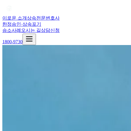
이로운 소개
상속전문변호사
한정승인·상속포기
승소사례
오시는 길
상담신청
1800-9730