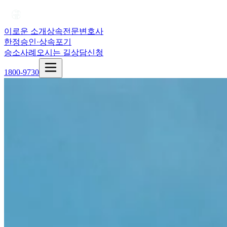
이로운 소개
상속전문변호사
한정승인·상속포기
승소사례
오시는 길
상담신청
1800-9730