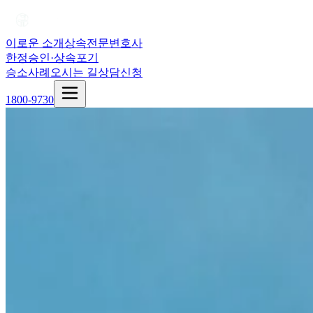
이로운 소개
상속전문변호사
한정승인·상속포기
승소사례
오시는 길
상담신청
1800-9730