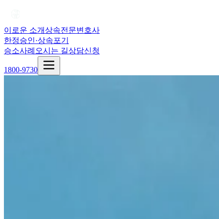
이로운 소개
상속전문변호사
한정승인·상속포기
승소사례
오시는 길
상담신청
1800-9730