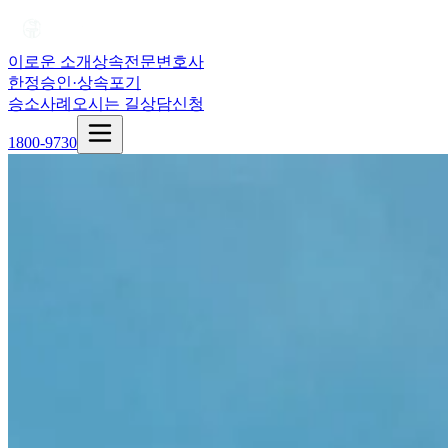
이로운 소개
상속전문변호사
한정승인·상속포기
승소사례
오시는 길
상담신청
1800-9730