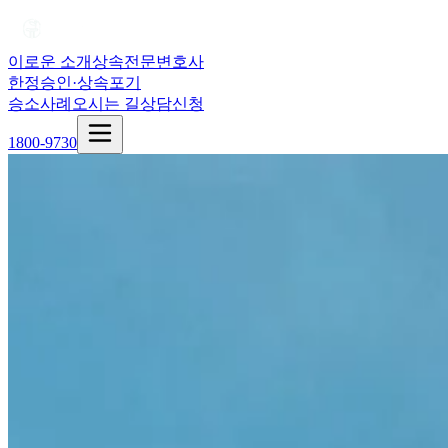
이로운 소개
상속전문변호사
한정승인·상속포기
승소사례
오시는 길
상담신청
1800-9730