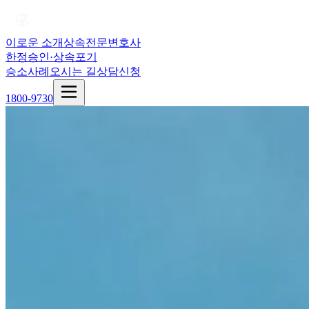
이로운 소개
상속전문변호사
한정승인·상속포기
승소사례
오시는 길
상담신청
1800-9730