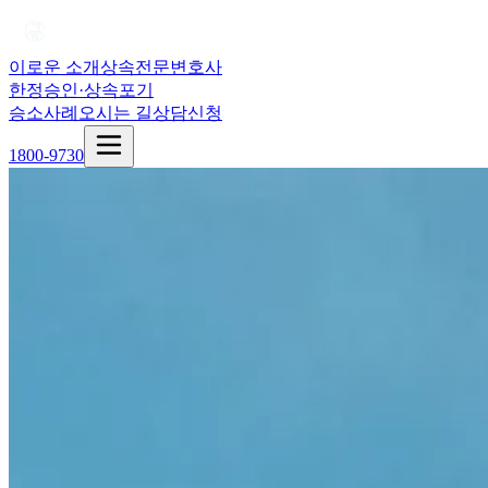
이로운 소개
상속전문변호사
한정승인·상속포기
승소사례
오시는 길
상담신청
1800-9730