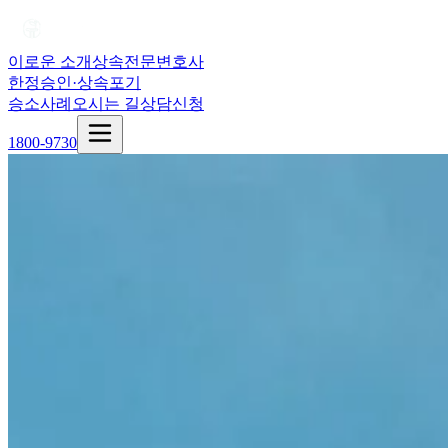
이로운 소개
상속전문변호사
한정승인·상속포기
승소사례
오시는 길
상담신청
1800-9730