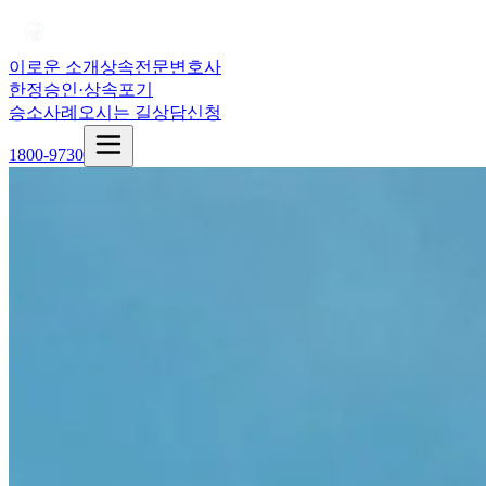
이로운 소개
상속전문변호사
한정승인·상속포기
승소사례
오시는 길
상담신청
1800-9730