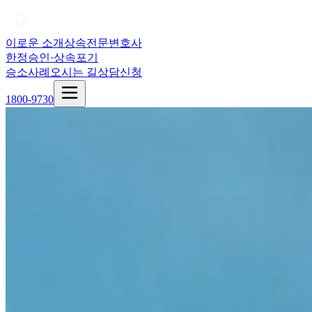
이로운 소개
상속전문변호사
한정승인·상속포기
승소사례
오시는 길
상담신청
1800-9730