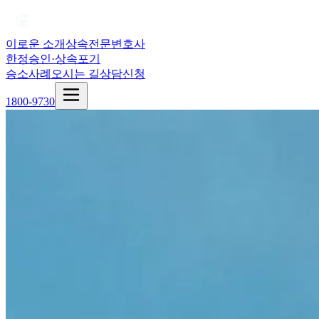
이로운 소개
상속전문변호사
한정승인·상속포기
승소사례
오시는 길
상담신청
1800-9730