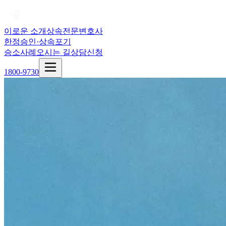
이로운 소개
상속전문변호사
한정승인·상속포기
승소사례
오시는 길
상담신청
1800-9730