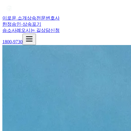
이로운 소개
상속전문변호사
한정승인·상속포기
승소사례
오시는 길
상담신청
1800-9730