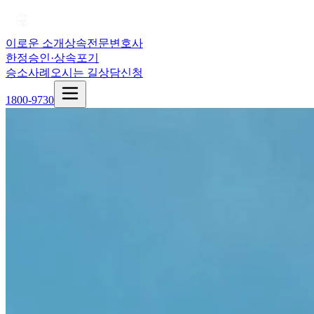
이로운 소개
상속전문변호사
한정승인·상속포기
승소사례
오시는 길
상담신청
1800-9730