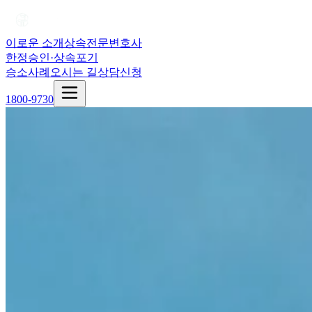
이로운 소개
상속전문변호사
한정승인·상속포기
승소사례
오시는 길
상담신청
1800-9730