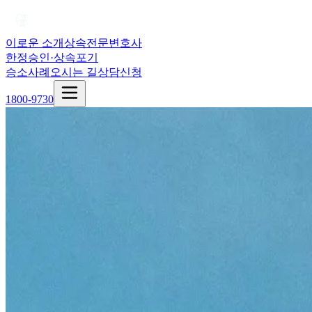
이로운 소개
상속전문변호사
한정승인·상속포기
승소사례
오시는 길
상담신청
1800-9730