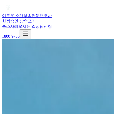
이로운 소개
상속전문변호사
한정승인·상속포기
승소사례
오시는 길
상담신청
1800-9730