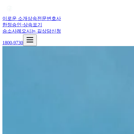
이로운 소개
상속전문변호사
한정승인·상속포기
승소사례
오시는 길
상담신청
1800-9730