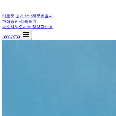
이로운 소개
상속전문변호사
한정승인·상속포기
승소사례
오시는 길
상담신청
1800-9730