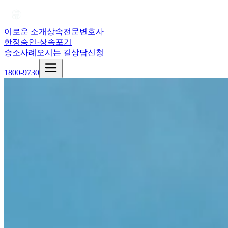
이로운 소개
상속전문변호사
한정승인·상속포기
승소사례
오시는 길
상담신청
1800-9730