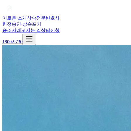
이로운 소개
상속전문변호사
한정승인·상속포기
승소사례
오시는 길
상담신청
1800-9730