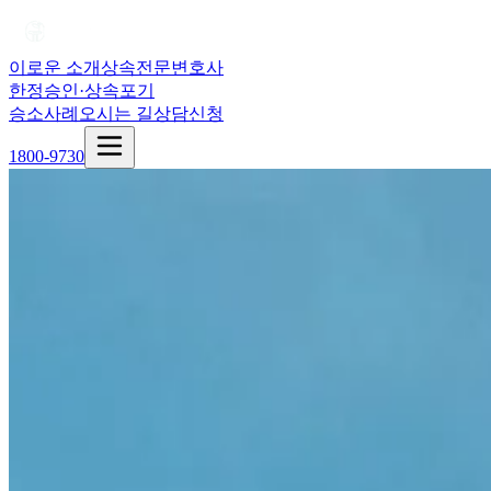
이로운 소개
상속전문변호사
한정승인·상속포기
승소사례
오시는 길
상담신청
1800-9730